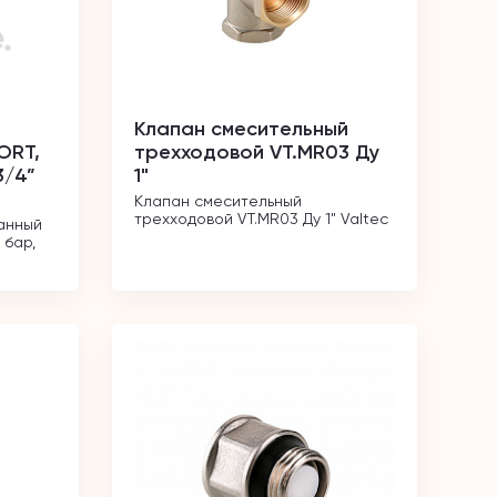
Клапан смесительный
ORT,
трехходовой VT.MR03 Ду
3/4”
1"
Клапан смесительный 
трехходовой VT.MR03 Ду 1" Valtec
нный 
бар, 