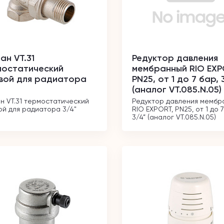
ан VT.31
Редуктор давления
мостатический
мембранный RIO EXP
вой для радиатора
PN25, от 1 до 7 бар, 
(аналог VT.085.N.05)
н VT.31 термостатический 
Редуктор давления мембра
ой для радиатора 3/4"
RIO EXPORT, PN25, от 1 до 7 
3/4” (аналог VT.085.N.05)