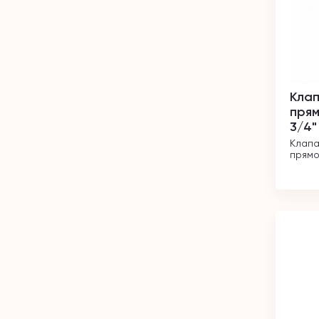
Кла
пря
3/4"
Клапа
прямо