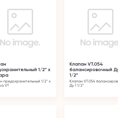
пан
Клапан VT.054
охранительный 1/2" х
балансировочный Ду
бара
1/2"
н предохранительный 1/2" х 
Клапан VT.054 балансиров
ра VT
Ду 1 1/2"