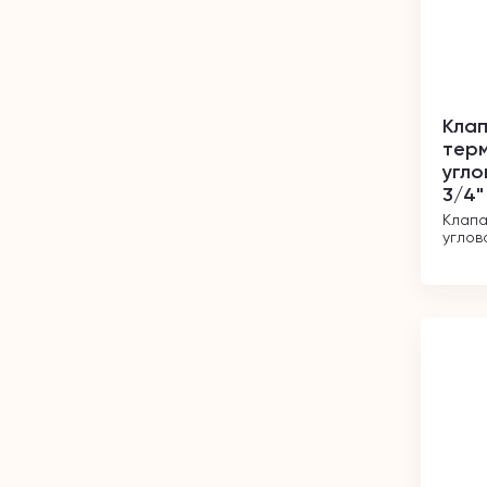
Клап
тер
угло
3/4"
Клапа
углов