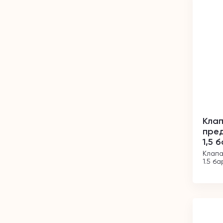
Кла
пред
1,5 
Клапа
1.5 ба