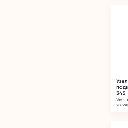
Узел
подк
345
Узел 
углов