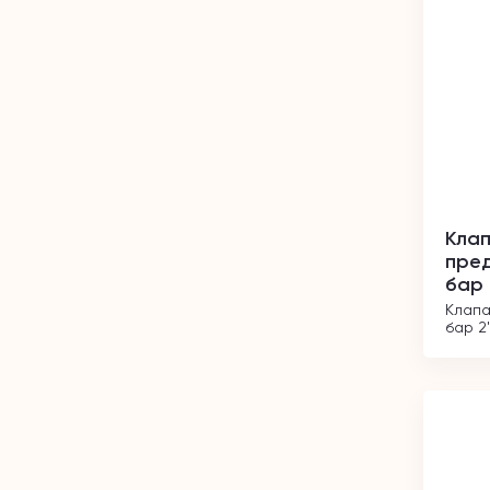
Кла
пред
бар 
Клапа
бар 2"