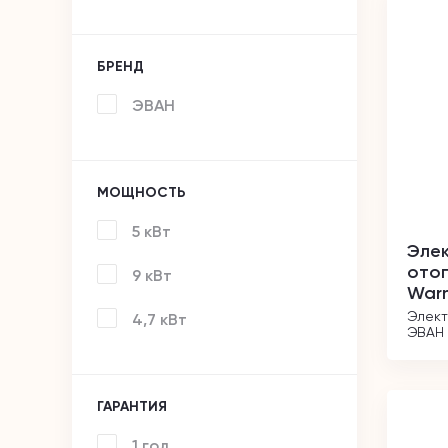
БРЕНД
ЭВАН
МОЩНОСТЬ
5 кВт
Элек
ото
9 кВт
Warm
Элект
4,7 кВт
ЭВАН 
ГАРАНТИЯ
1 год