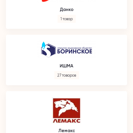
Данко
1 товар
ИШМА
27 товаров
Лемакс