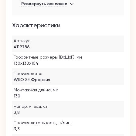
Развернуть описание
синтетического материала с
добавлением стекловолокна, вал из
нержавеющей стали. Двигатель устойчив
к токам блокировки.
Характеристики
Артикул
4119786
Габаритные размеры (ВхШхГ), мм
130x130x104
Производство
WILO SE Франция
Монтажная длина, мм
130
Напор, м. вод. ст.
3,8
Производительность, л/мин.
3,3