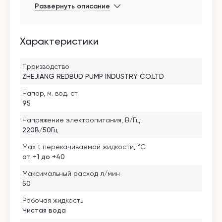
Развернуть описание
из нержавеющего маталла,
разрешенного для контакта с пищевыми
продуктами, отсутствие клапанно-
поршневого механизма делает агрегат
Характеристики
более надежным и долговечным, длина
кабеля 50 м. Бесшумный, мощный, легко
справляется с поливом и
Производство
водоснабжением частного дома.
ZHEJIANG REDBUD PUMP INDUSTRY CO.LTD
Напор, м. вод. ст.
95
Напряжение электропитания, В/Гц
220В/50Гц
Max t перекачиваемой жидкости, °C
от +1 до +40
Максимальный расход л/мин
50
Рабочая жидкость
Чистая вода