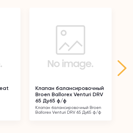
heat
Клапан балансировочный
Кл
Broen Ballorex Venturi DRV
ре
65 Ду65 ф/ф
1/
Клапан балансировочный Broen 
Кл
Ballorex Venturi DRV 65 Ду65 ф/ф
угл