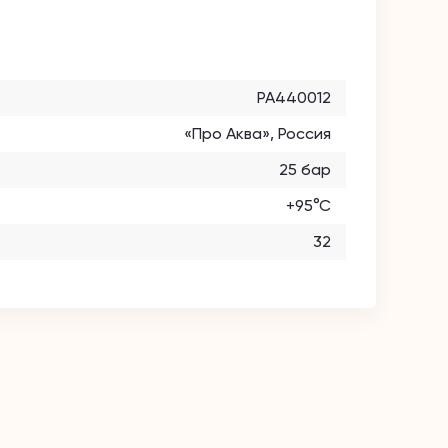
PA440012
«Про Аква», Россия
25 бар
+95°С
32