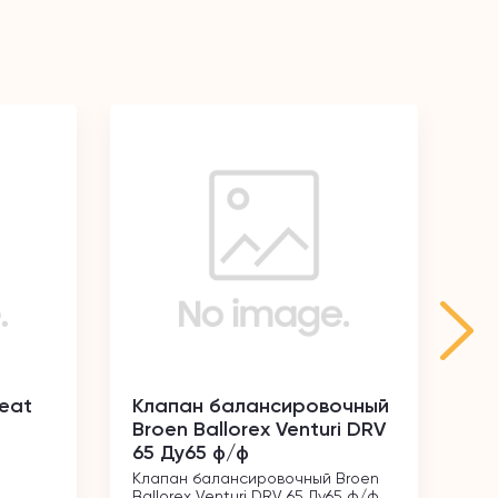
heat
Клапан балансировочный
Кл
Broen Ballorex Venturi DRV
ре
65 Ду65 ф/ф
1/
Клапан балансировочный Broen 
Кл
Ballorex Venturi DRV 65 Ду65 ф/ф
угл