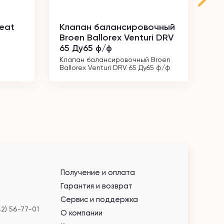
heat
Клапан балансировочный
Кл
Broen Ballorex Venturi DRV
ре
65 Ду65 ф/ф
1/
Клапан балансировочный Broen 
Кл
Ballorex Venturi DRV 65 Ду65 ф/ф
угл
Получение и оплата
Гарантия и возврат
Сервис и поддержка
42) 56-77-01
О компании