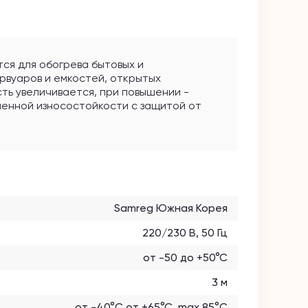
ся для обогрева бытовых и
рвуаров и емкостей, открытых
ь увеличивается, при повышении -
енной износостойкости с защитой от
ужной длины без потери эклутационных
и монтаже. Минимальный радиус изгиба
Samreg Южная Корея
220/230 В, 50 Гц
от -50 до +50°С
3 м
от -40°C от +65°С, max 85°С