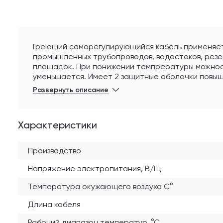
Греющий саморегулирующийся кабель применяет
промышленных трубопроводов, водостоков, резе
площадок. При понижении темпрературы можност
уменьшается. Имеет 2 защитные оболочки повыш
ультрафиолетовых лучей. Может быть отрезан н
Развернуть описание
характеристик, не трескается и не ломается пр
50 мм.
Характеристики
Производство
Напряжение электропитания, В/Гц
Температура окужающего воздуха С°
Длина кабеля
Рабочий диапазон температур, °С