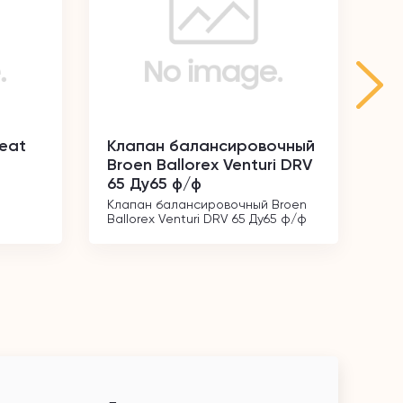
heat
Клапан балансировочный
Кл
Broen Ballorex Venturi DRV
ре
65 Ду65 ф/ф
1/
Клапан балансировочный Broen 
Кл
Ballorex Venturi DRV 65 Ду65 ф/ф
угл