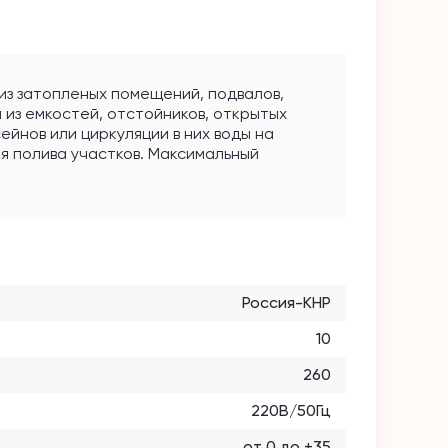
из затопленых помещений, подвалов,
 из емкостей, отстойников, открытых
ейнов или циркуляции в них воды на
я полива участков. Максимальный
ина, бумага, листья, ветки), твердых 5
 10 см, максимальный уровень откачки 10
оматического включения/ выключения
авкового выключателя 0,28 см., на
ореле предохраняет от перегрузок и
Россия-КНР
10
260
220В/50Гц
от 0 до +35