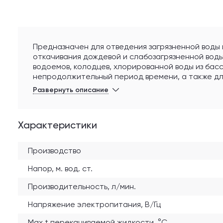
Предназначен для отведения загрязненной воды 
откачивания дождевой и слабозагрязненной воды
водоемов, колодцев, хлорированной воды из басс
непродолжительный период времени, а также дл
размер неабразивных частиц должен быть 35 мм (гл
Развернуть описание
мм. Уровень включения 45 см, уровень выключения
см. Корпус из ударопрочного пластика, для авт
есть поплавковый выключатеь, длина кабеля попл
Характеристики
корпусе встроен клапан удаления воздуха, терм
перегрева.
Производство
Напор, м. вод. ст.
Производительность, л/мин.
Напряжение электропитания, В/Гц
Max t перекачиваемой жидкости, °C