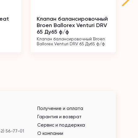
heat
Клапан балансировочный
Кл
Broen Ballorex Venturi DRV
ре
65 Ду65 ф/ф
1/
Клапан балансировочный Broen 
Кл
Ballorex Venturi DRV 65 Ду65 ф/ф
угл
Получение и оплата
Гарантия и возврат
Сервис и поддержка
42) 56-77-01
О компании